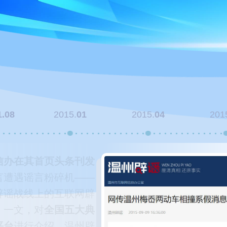
1.08
2015.
01
2015.
04
201
办在其首页头条刊发
遭遇谣言粉碎机——
谣战线上的互联网辟
一文，对
全国五大典
台
进行介绍，温州辟