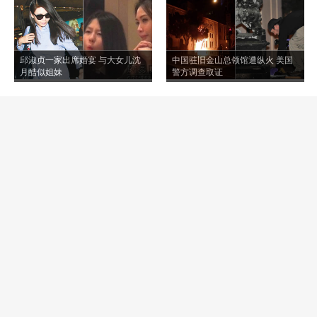
邱淑贞一家出席婚宴 与大女儿沈
中国驻旧金山总领馆遭纵火 美国
月酷似姐妹
警方调查取证