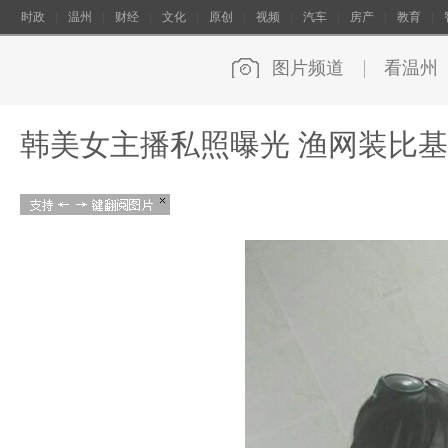
时政
|
温州
|
财经
|
文化
|
原创
|
视频
|
汽车
|
房产
|
教育
|
图片频道
看温州
韩美女主播私照曝光 渔网装比