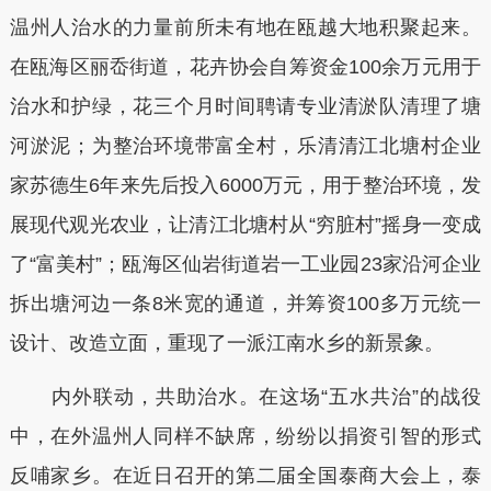
温州人治水的力量前所未有地在瓯越大地积聚起来。
在瓯海区丽岙街道，花卉协会自筹资金100余万元用于
治水和护绿，花三个月时间聘请专业清淤队清理了塘
河淤泥；为整治环境带富全村，乐清清江北塘村企业
家苏德生6年来先后投入6000万元，用于整治环境，发
展现代观光农业，让清江北塘村从“穷脏村”摇身一变成
了“富美村”；瓯海区仙岩街道岩一工业园23家沿河企业
拆出塘河边一条8米宽的通道，并筹资100多万元统一
设计、改造立面，重现了一派江南水乡的新景象。
内外联动，共助治水。在这场“五水共治”的战役
中，在外温州人同样不缺席，纷纷以捐资引智的形式
反哺家乡。在近日召开的第二届全国泰商大会上，泰