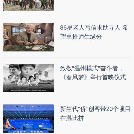
86岁老人写信求助寻人 希
望重拾师生缘分
致敬“温州模式”奋斗者，
《春风梦》举行首映仪式
新生代“侨”创客带20个项目
在温比拼