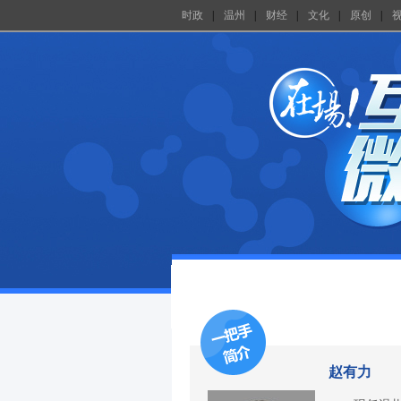
时政
|
温州
|
财经
|
文化
|
原创
|
赵有力