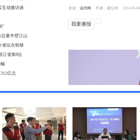
客互动微访谈
州”
市总量半壁江山
全省位次前移
列浙江省第8位
涨幅
12亿元