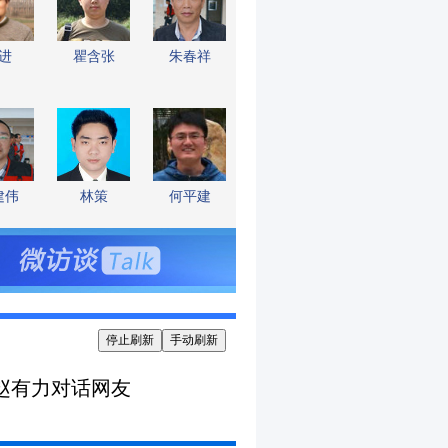
进
瞿含张
朱春祥
建伟
林策
何平建