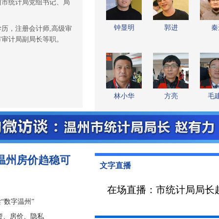
州市统计局党组书记、局
钟显明
郭进
秦
学历，注册会计师,高级审
市审计局副局长等职。
林小华
方亮
毛
温州房价趋稳可
文字直播
“数字温州”
资、房价、隐私