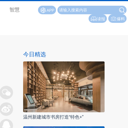
智慧
APP
读报
爆料
今日精选
温州新建城市书房打造“特色+”