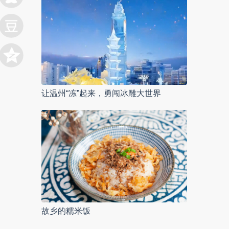
让温州“冻”起来，勇闯冰雕大世界
故乡的糯米饭