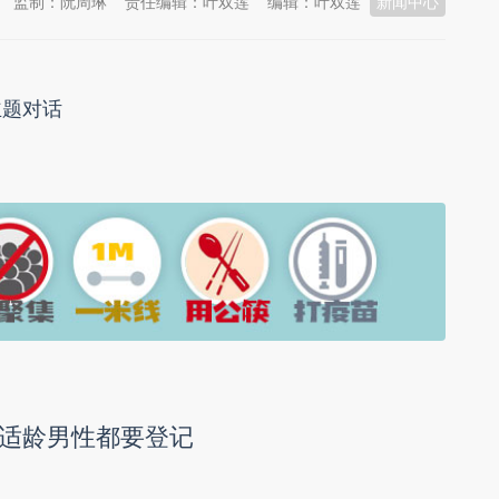
监制：阮周琳
责任编辑：叶双莲
编辑：叶双莲
新闻中心
主题对话
适龄男性都要登记