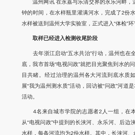
温州网讯 在永嘉与乐清交界的永乐河畔，温
钟的时间，在水样瓶里灌满河水，完成了2份水
水样被送到温州大学实验室，正式进入“体检”环
取样已经进入检测收尾阶段
去年浙江启动“五水共治”行动，温州也在全
底，我市首场“电视问政”就把目光聚焦到水的
目共睹。经过治理的温州各大河流到底水质
展“我为温州测水质”活动，回访被“问政”河
活动。
4名来自城市学院的志愿者2人一组，在本
从“电视问政”中提到的长浃河、永乐河、后边
水样，每条河流均为2份水样。其中，长浃河、