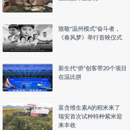
致敬“温州模式”奋斗者，
《春风梦》举行首映仪式
新生代“侨”创客带20个项目
在温比拼
富含维生素A的稻米来了
瑞安首次试种特种紫米迎
来丰收