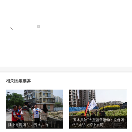
相关图集推荐
“五水共治”大型监督活动：监督团
陆上寻河团 助力五水共治
成员走访龙湾上京河