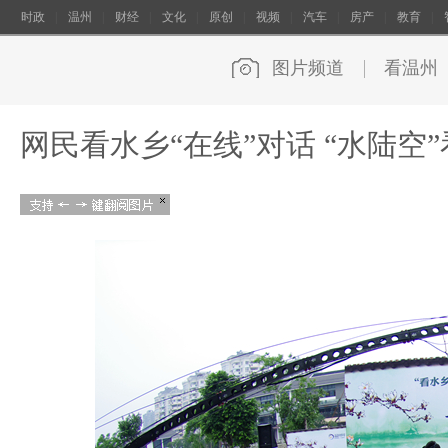
时政
|
温州
|
财经
|
文化
|
原创
|
视频
|
汽车
|
房产
|
教育
|
图片频道
看温州
网民看水乡“在线”对话 “水陆空