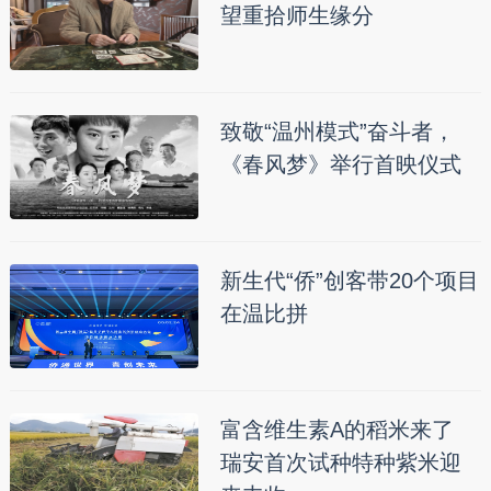
望重拾师生缘分
致敬“温州模式”奋斗者，
《春风梦》举行首映仪式
新生代“侨”创客带20个项目
在温比拼
富含维生素A的稻米来了
瑞安首次试种特种紫米迎