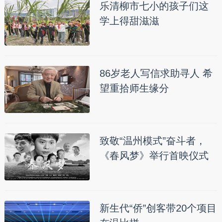
乐清柳市七小的孩子们这
学上得甜滋滋
86岁老人写信求助寻人 希
望重拾师生缘分
致敬“温州模式”奋斗者，
《春风梦》举行首映仪式
新生代“侨”创客带20个项目