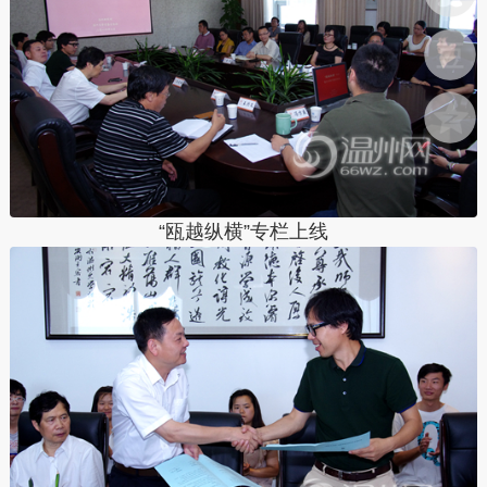
“瓯越纵横”专栏上线