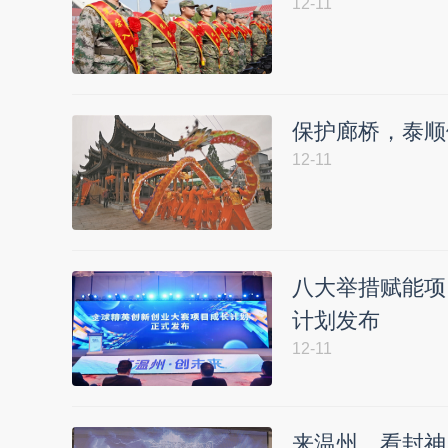
12-11
保护廊桥，泰顺
12-11
八大举措赋能项
计划发布
12-11
来温州，看封神