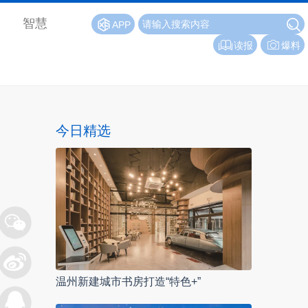
智慧
APP
读报
爆料
今日精选
温州新建城市书房打造“特色+”