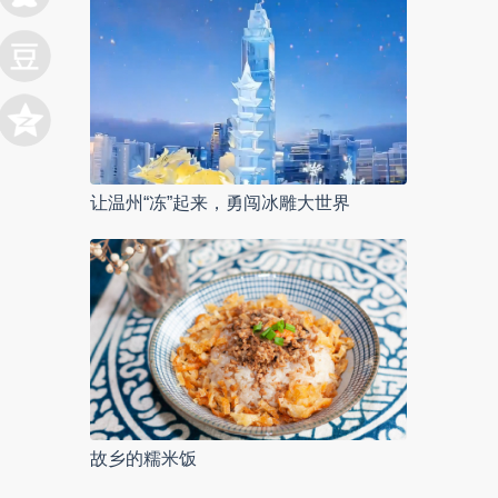
让温州“冻”起来，勇闯冰雕大世界
故乡的糯米饭