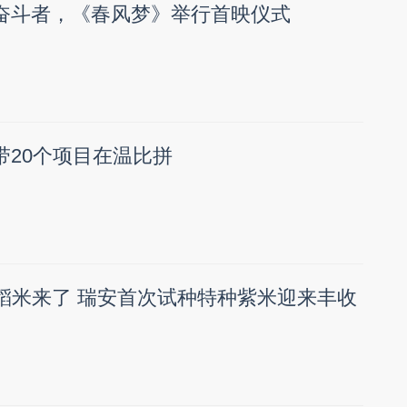
”奋斗者，《春风梦》举行首映仪式
带20个项目在温比拼
稻米来了 瑞安首次试种特种紫米迎来丰收