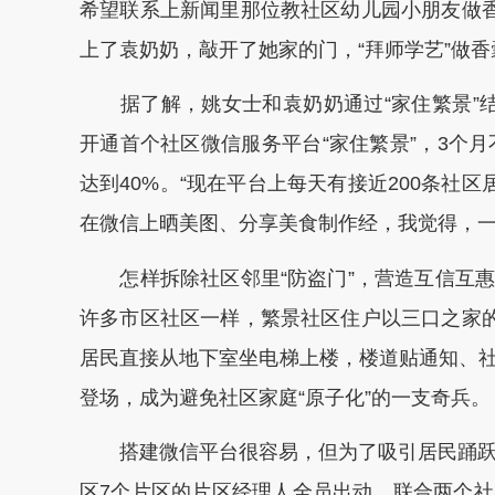
希望联系上新闻里那位教社区幼儿园小朋友做香
上了袁奶奶，敲开了她家的门，“拜师学艺”做香
据了解，姚女士和袁奶奶通过“家住繁景”结
开通首个社区微信服务平台“家住繁景”，3个月
达到40%。“现在平台上每天有接近200条社
在微信上晒美图、分享美食制作经，我觉得，一
怎样拆除社区邻里“防盗门”，营造互信互惠
许多市区社区一样，繁景社区住户以三口之家的
居民直接从地下室坐电梯上楼，楼道贴通知、
登场，成为避免社区家庭“原子化”的一支奇兵。
搭建微信平台很容易，但为了吸引居民踊跃加
区7个片区的片区经理人全员出动，联合两个社