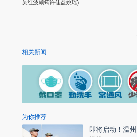
吴红波顾筠许佳益姚瑶)
本文转自：
温州新闻网 66wz.com
相关新闻
为你推荐
即将启动！温州