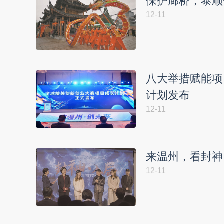
保护廊桥，泰顺
12-11
八大举措赋能项
计划发布
12-11
来温州，看封神
12-11