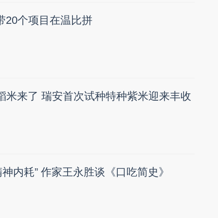
带20个项目在温比拼
稻米来了 瑞安首次试种特种紫米迎来丰收
精神内耗” 作家王永胜谈《口吃简史》