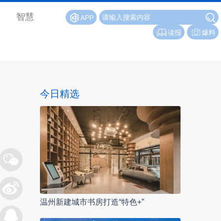
智慧
APP
读报
爆料
今日精选
温州新建城市书房打造“特色+”