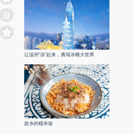
让温州“冻”起来，勇闯冰雕大世界
故乡的糯米饭