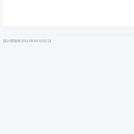
设计部制作
2014-09-04 10:02:24