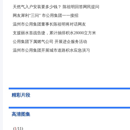
天然气入户安装要多少钱？ 陈祖明回答网民提问
网友犀利“三问” 市公用集团一一接招
温州市公用集团董事长陈祖明将对话网友
支援丽水首战告捷，累计抽排积水28000立方米
公用集团下属燃气公司 开展进企服务活动
温州市公用集团开展城市道路积水应急演习
精彩片段
高清图集
(
1
/11)