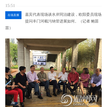
15:51
嘉宾代表现场谈水岸同治建设，欧阳委员现场
在场直播
提问丰门河截污纳管进展如何。（记者 鲍苗
苗）