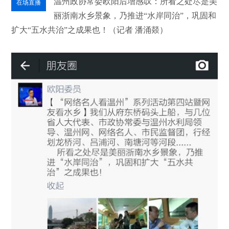
温州政协常委欧阳后增感叹：所看之处尽是美
在场直播
丽浙南水乡景象，乃推进“水岸同治”，巩固和
扩大“五水共治”之成果也！（记者 潘涌燚）