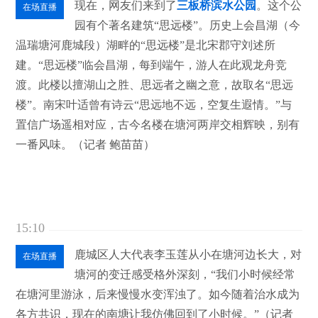
现在，网友们来到了
三板桥滨水公园
。这个公
在场直播
园有个著名建筑“思远楼”。历史上会昌湖（今
温瑞塘河鹿城段）湖畔的“思远楼”是北宋郡守刘述所
建。“思远楼”临会昌湖，每到端午，游人在此观龙舟竞
渡。此楼以擅湖山之胜、思远者之幽之意，故取名“思远
楼”。南宋叶适曾有诗云“思远地不远，空复生遐情。”与
置信广场遥相对应，古今名楼在塘河两岸交相辉映，别有
一番风味。（记者 鲍苗苗）
15:10
鹿城区人大代表李玉莲从小在塘河边长大，对
在场直播
塘河的变迁感受格外深刻，“我们小时候经常
在塘河里游泳，后来慢慢水变浑浊了。如今随着治水成为
各方共识，现在的南塘让我仿佛回到了小时候。”（记者