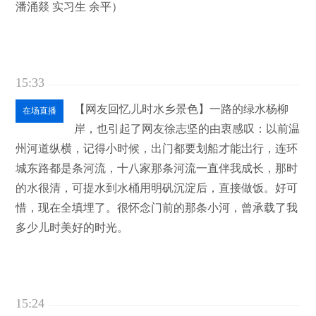
潘涌燚 实习生 余平）
15:33
【网友回忆儿时水乡景色】一路的绿水杨柳
在场直播
岸，也引起了网友徐志坚的由衷感叹：以前温
州河道纵横，记得小时候，出门都要划船才能岀行，连环
城东路都是条河流，十八家那条河流一直伴我成长，那时
的水很清，可提水到水桶用明矾沉淀后，直接做饭。好可
惜，现在全填埋了。很怀念门前的那条小河，曾承载了我
多少儿时美好的时光。
15:24