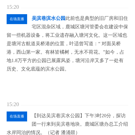
15:20
吴滨巷滨水公园
此前也是典型的旧厂房和旧住
在场直播
宅区混杂区域，鹿城区塘河管委会在建设中保
留一些机器设备，将工业遗存融入塘河文化。这一区域也
是塘河古航道吴桥港的位置，叶适曾写道：“ 对面吴桥
港，西山第一家。有林皆橘树，无水不荷花。”如今，占
地1.8万平方的公园已展露风姿，塘河沿岸又多了一处有
历史、文化底蕴的滨水公园。
15:20
【到达吴滨巷滨水公园】下午3时20分，探访
在场直播
团一行来到吴滨巷地块。鹿城区塘办总工介绍
水岸同治的情况。（记者 潘涌燚）