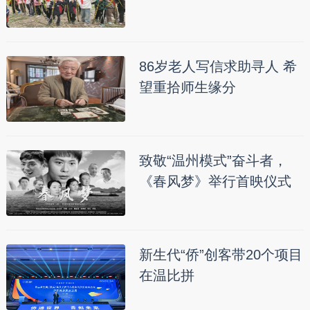
86岁老人写信求助寻人 希
望重拾师生缘分
致敬“温州模式”奋斗者，
《春风梦》举行首映仪式
新生代“侨”创客带20个项目
在温比拼