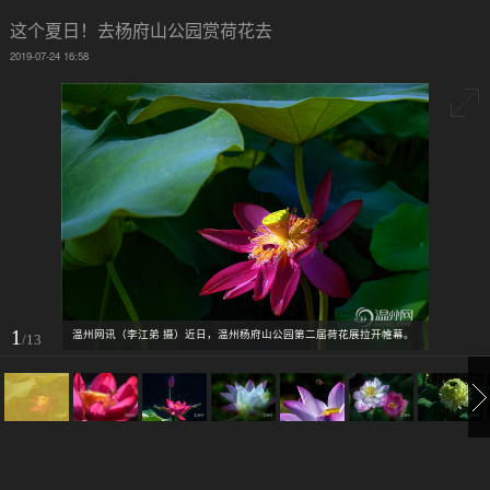
这个夏日！去杨府山公园赏荷花去
2019-07-24 16:58
1
温州网讯（李江弟 摄）近日，温州杨府山公园第二届荷花展拉开帷幕。
/13