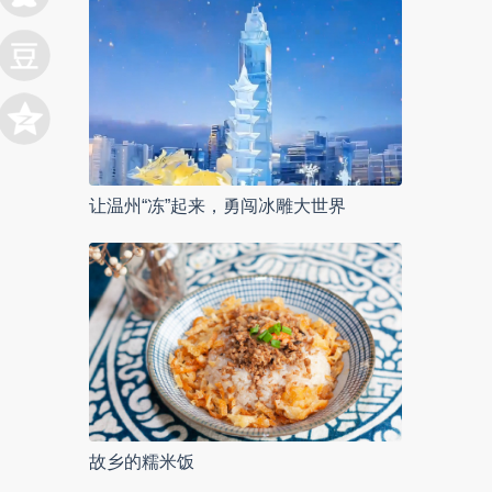
让温州“冻”起来，勇闯冰雕大世界
故乡的糯米饭