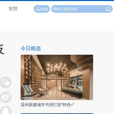
智慧
读报
反
今日精选
温州新建城市书房打造“特色+”