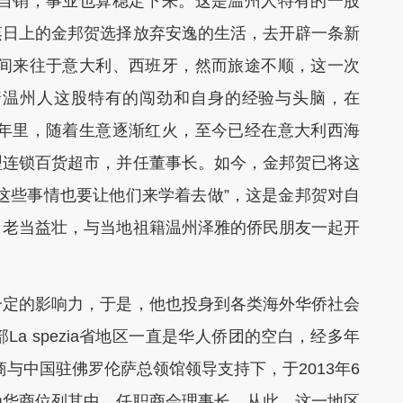
产自销，事业也算稳定下来。这是温州人特有的一股
蒸日上的金邦贺选择放弃安逸的生活，去开辟一条新
期间来往于意大利、西班牙，然而旅途不顺，这一次
着温州人这股特有的闯劲和自身的经验与头脑，在
几年里，随着生意逐渐红火，至今已经在意大利西海
型连锁百货超市，并任董事长。如今，金邦贺已将这
这些事情也要让他们来学着去做”，这是金邦贺对自
，老当益壮，与当地祖籍温州泽雅的侨民朋友一起开
定的影响力，于是，他也投身到各类海外华侨社会
a spezia省地区一直是华人侨团的空白，经多年
与中国驻佛罗伦萨总领馆领导支持下，于2013年6
为华商位列其中，任职商会理事长，从此，这一地区