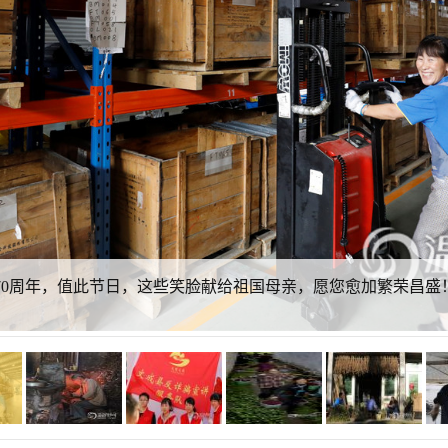
70周年，值此节日，这些笑脸献给祖国母亲，愿您愈加繁荣昌盛