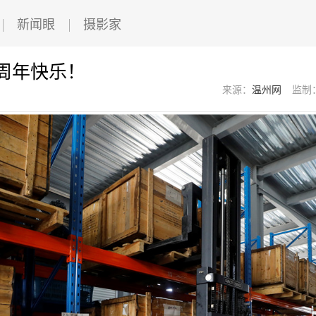
新闻眼
摄影家
0周年快乐！
来源：
温州网
监制