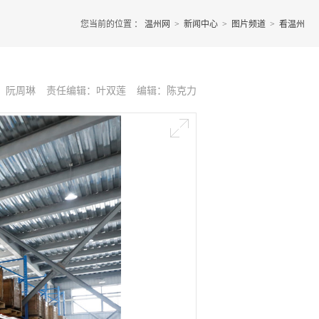
您当前的位置 ：
温州网
>
新闻中心
>
图片频道
>
看温州
：阮周琳
责任编辑：叶双莲
编辑：陈克力