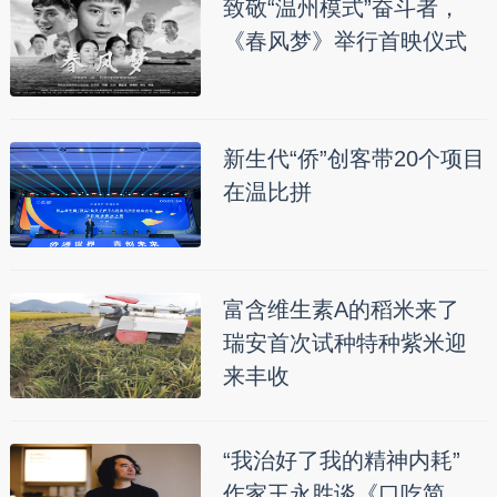
致敬“温州模式”奋斗者，
《春风梦》举行首映仪式
新生代“侨”创客带20个项目
在温比拼
富含维生素A的稻米来了
瑞安首次试种特种紫米迎
来丰收
“我治好了我的精神内耗”
作家王永胜谈《口吃简