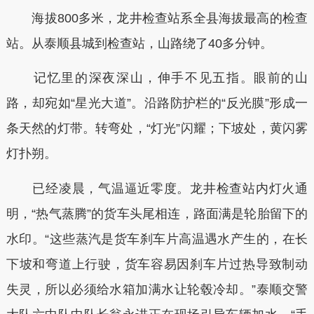
海拔800多米，龙井检查站系全县海拔最高的检查
站。从泰顺县城到检查站，山路绕了40多分钟。
记忆里的深夜深山，伸手不见五指。眼前的山
路，却宛如“星光大道”。沿路防护栏的“反光膜”形成一
条天然的灯带。转弯处，“灯光”闪耀；下坡处，黄闪雾
灯扑朔。
已经凌晨，气温逼近零度。龙井检查站内灯火通
明，“热气蒸腾”的货车头尾相连，路面满是轮胎留下的
水印。“这些蒸汽是货车刹车片高温遇水产生的，在长
下坡和弯道上行驶，货车容易因刹车片过热导致制动
失灵，所以必须给水箱加满水让轮毂冷却。”泰顺交警