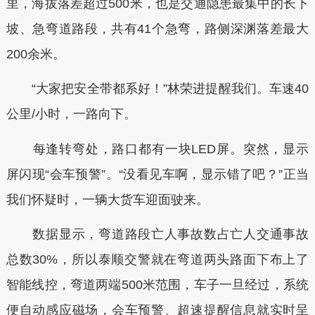
里，海拔落差超过500米，也是交通隐患最集中的长下
坡、急弯道路段，共有41个急弯，路侧深渊落差最大
200余米。
“大家把安全带都系好！”林荣进提醒我们。车速40
公里/小时，一路向下。
每逢转弯处，路口都有一块LED屏。突然，显示
屏闪现“会车预警”。“没看见车啊，显示错了吧？”正当
我们怀疑时，一辆大货车迎面驶来。
数据显示，弯道路段亡人事故数占亡人交通事故
总数30%，所以泰顺交警就在弯道两头路面下布上了
智能线控，弯道两端500米范围，车子一旦经过，系统
便自动感应磁场，会车预警、超速提醒信息就实时呈