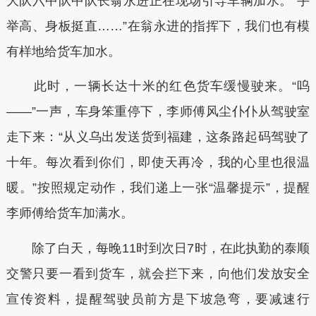
大队六中队中队长翁永进正在现场引导车辆加水。“手
举高、身板挺直……”在翁永进的指挥下，我们也有模
有样地给货车加水。
此时，一辆长达十米的红色货车缓慢驶来。“呜
——”一声，车身笨重停下，李师傅风尘仆仆从驾驶室
走下来：“从义乌出发送货到福建，这条路起码驾驶了
十年。每次看到你们，即使天再冷，我的心里也很温
暖。”按照规定动作，我们递上一张“温馨提示”，提醒
李师傅给货车加满水。
除了白天，每晚11时到次日7时，在此执勤的泰顺
交警只要一看到货车，就会拦下来，向他们发放安全
宣传资料，提醒驾驶员前方是下坡急弯，要减速行