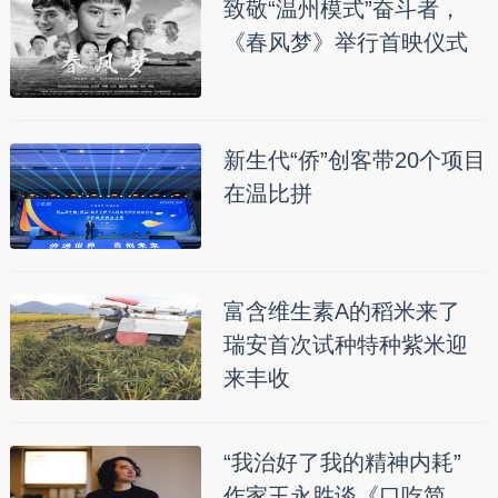
致敬“温州模式”奋斗者，
《春风梦》举行首映仪式
新生代“侨”创客带20个项目
在温比拼
富含维生素A的稻米来了
瑞安首次试种特种紫米迎
来丰收
“我治好了我的精神内耗”
作家王永胜谈《口吃简