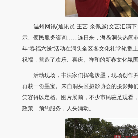
温州网讯(通讯员 王艺 余佩遥)文艺汇演
示、便民服务咨询……连日来，海岛洞头热闹非凡
年“春福六送”活动在洞头全区各文化礼堂轮番
祝福，营造了欢乐、喜庆、祥和的新春文化氛
活动现场，书法家们挥毫泼墨，现场创作并
再获一份墨宝。来自洞头区摄影协会的摄影师们
笑容得以定格。图片展前，不少市民驻足观看
政策，预约服务，人头涌动。