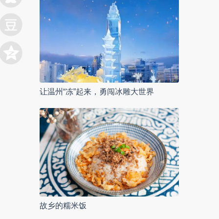
让温州“冻”起来，勇闯冰雕大世界
故乡的糯米饭