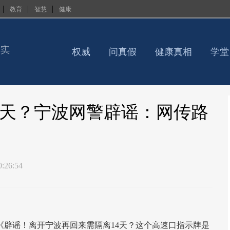
|
|
|
教育
智慧
健康
权威
问真假
健康真相
学堂
4天？宁波网警辟谣：网传路
0:26:54
辟谣！离开宁波再回来需隔离14天？这个高速口指示牌是