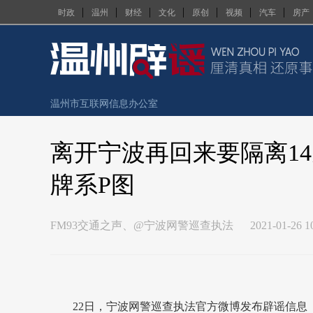
|
|
|
|
|
|
|
时政
温州
财经
文化
原创
视频
汽车
房产
温州市互联网信息办公室
离开宁波再回来要隔离1
假
牌系P图
FM93交通之声、@宁波网警巡查执法
2021-01-26 1
22日，宁波网警巡查执法官方微博发布辟谣信息《