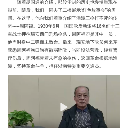
随着胡国通的介绍，那段尘封的历史也慢慢重现在
眼前。随后，我们一同去了二楼展示“红色故事会”的房
间。在这里，他向我们着重介绍了渔潭三枪打不死的传
奇-----周阿福。1930年6月，国民党反动派将16名红十三
军战士押往瑞安西门刑场枪杀，周阿福即是其中一员，
他当时身中二弹而未致命。后来，瑞安地下党员何来芹
获悉周阿福胸口尚有微弱呼吸，当即设法营救，经短暂
疗伤后，周阿福带着未痊愈的枪伤，返回革命根据地渔
潭，坚持革命斗争，担任浙南特委重要交通员。