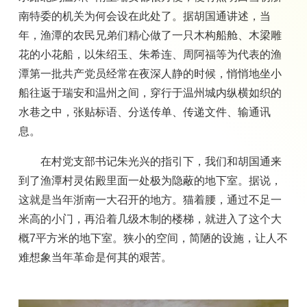
南特委的机关为何会设在此处了。据胡国通讲述，当
年，渔潭的农民兄弟们精心做了一只木构船舱、木梁雕
花的小花船，以朱绍玉、朱希连、周阿福等为代表的渔
潭第一批共产党员经常在夜深人静的时候，悄悄地坐小
船往返于瑞安和温州之间，穿行于温州城内纵横如织的
水巷之中，张贴标语、分送传单、传递文件、输通讯
息。
在村党支部书记朱光兴的指引下，我们和胡国通来
到了渔潭村灵佑殿里面一处极为隐蔽的地下室。据说，
这就是当年浙南一大召开的地方。猫着腰，通过不足一
米高的小门，再沿着几级木制的楼梯，就进入了这个大
概7平方米的地下室。狭小的空间，简陋的设施，让人不
难想象当年革命是何其的艰苦。