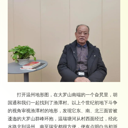
打开温州地形图，在大罗山南端的一个旮旯里，胡
国通和我们一起找到了渔潭村。以上个世纪初地下斗争
的视角审视渔潭村的地形，发现它东、南、北三面皆被
逶迤的大罗山群峰环抱，温瑞塘河从村西面经过，经此
水路北到温州、南至瑞安都很方便，便有点明白当初浙