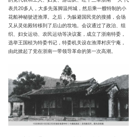
表共20多人，大多先落脚温州城，然后乘一艘特制的小
花船神秘驶进渔潭。之后，为躲避国民党的搜捕，会场
又从灵佑殿转移到了后山的坟地。会议通过了政治、组
织、妇女运动、农民运动等决议案，成立了浙南特委，
选举王国桢为特委书记，特委机关设在渔潭村庆宁庵，
由此掀起了党在浙南一带领导革命的第一次高潮。