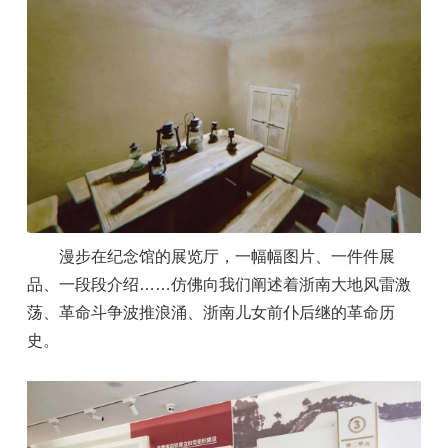
漫步在纪念馆的展览厅，一幅幅图片、一件件展
品、一段段介绍……仿佛向我们阐述着浙南大地风雷激
荡、革命斗争波推浪涌、浙南儿女前仆后继的革命历
史。