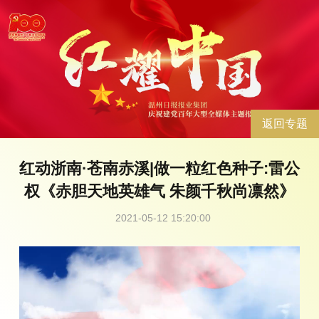
返回专题
红动浙南·苍南赤溪|做一粒红色种子:雷公
权《赤胆天地英雄气 朱颜千秋尚凛然》
2021-05-12 15:20:00