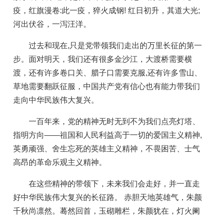
疫，红旗漫卷:此一疫，猝火成钢! 红日初升，其道大光;
河出伏谷，一泻汪洋。
过去和现在,只是党带领我们走出的万里长征的第一
步。面对明天，我们还有很多金沙江，大渡桥需要横
渡，还有许多卷口关、腊子口需要克服,还有许多雪山、
草地需要翻跃征服，中国共产党有信心也有能力带我们
走向中华民族伟大复兴。
一百年来，党的精神无时无到不为我们点亮灯塔、
指明方向——祖国和人民利益高于一切的爱国主义精神,
英勇顽强、舍生忘死的英雄主义精神，不畏困苦、士气
高昂的革命乐观主义精神。
在这些精神的带领下，未来我们会走好，并一直走
好中华民族伟大复兴的长征路。 赤胆天地英雄气，朱颜
千秋尚凛然。蓦然回首，玉砌雕栏，朱颜犹在，灯火阑