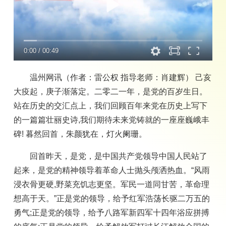
0:00
/
00:49
温州网讯（作者：雷公权 指导老师：肖建辉） 己亥
大疫起，庚子渐落定。二零二一年，是党的百岁生日。
站在历史的交汇点上，我们回顾百年来党在历史上写下
的一篇篇壮丽史诗,我们期待未来党铸就的一座座巍峨丰
碑! 暮然回首，朱颜犹在，灯火阑珊。
回首昨天，是党，是中国共产党领导中国人民站了
起来，是党的精神领导着革命人士抛头颅洒热血。“风雨
浸衣骨更硬,野菜充饥志更坚。军民一道同甘苦，革命理
想高于天。”正是党的领导，给予红军浩荡长驱二万五的
勇气;正是党的领导，给予八路军新四军十四年浴应拼搏