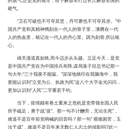
的底气;正是党的领导，给予解放军打过长江解放全国的
硬气。
“卫石可破也不可夺其坚，丹可磨也不可夺其赤。”中
国共产党和其精神镌刻在一代人的骨子里，沸腾在一代
人的热血里，铭记在一代人的丹心里。因为刻骨,所以铭
心。
雄关漫道真如铁,而今迈步从头越。立足今天，是党
是中国共产党在为中国排兵布阵,谋局落子目总书记那一
句大年:“三十我夜不能寐。”深深地烙印在我脑海中，我
更能认识到”立党为公、执政为民”这八个大字金光闪闪，
更加认识到“人民”二字重若干钧。
当下，疫情颇有卷土重来之危机是党带领全国人民
所乎磁足，勇于战"疫”。那一句不计酬劳，无论生死”，
难道不是百年前党呐喊的回音吗？那一句“ 艰难困苦，玉
汝于成”，难道不是百年来无数仁人志士的缩影吗?此一