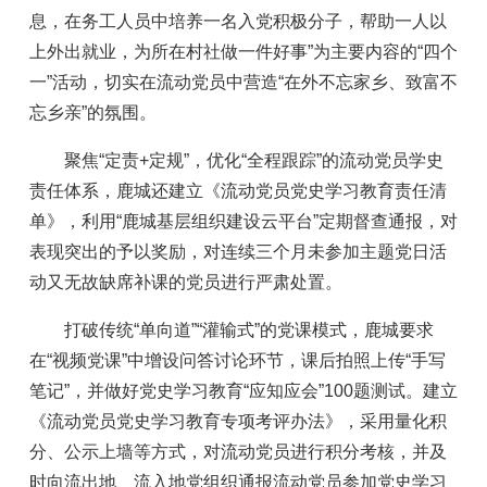
息，在务工人员中培养一名入党积极分子，帮助一人以
上外出就业，为所在村社做一件好事”为主要内容的“四个
一”活动，切实在流动党员中营造“在外不忘家乡、致富不
忘乡亲”的氛围。
聚焦“定责+定规”，优化“全程跟踪”的流动党员学史
责任体系，鹿城还建立《流动党员党史学习教育责任清
单》，利用“鹿城基层组织建设云平台”定期督查通报，对
表现突出的予以奖励，对连续三个月未参加主题党日活
动又无故缺席补课的党员进行严肃处置。
打破传统“单向道”“灌输式”的党课模式，鹿城要求
在“视频党课”中增设问答讨论环节，课后拍照上传“手写
笔记”，并做好党史学习教育“应知应会”100题测试。建立
《流动党员党史学习教育专项考评办法》，采用量化积
分、公示上墙等方式，对流动党员进行积分考核，并及
时向流出地、流入地党组织通报流动党员参加党史学习