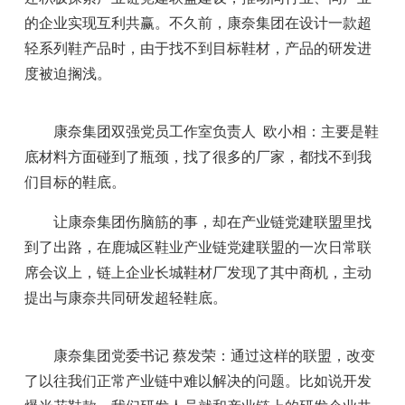
的企业实现互利共赢。不久前，康奈集团在设计一款超
轻系列鞋产品时，由于找不到目标鞋材，产品的研发进
度被迫搁浅。
康奈集团双强党员工作室负责人 欧小相：主要是鞋
底材料方面碰到了瓶颈，找了很多的厂家，都找不到我
们目标的鞋底。
让康奈集团伤脑筋的事，却在产业链党建联盟里找
到了出路，在鹿城区鞋业产业链党建联盟的一次日常联
席会议上，链上企业长城鞋材厂发现了其中商机，主动
提出与康奈共同研发超轻鞋底。
康奈集团党委书记 蔡发荣：通过这样的联盟，改变
了以往我们正常产业链中难以解决的问题。比如说开发