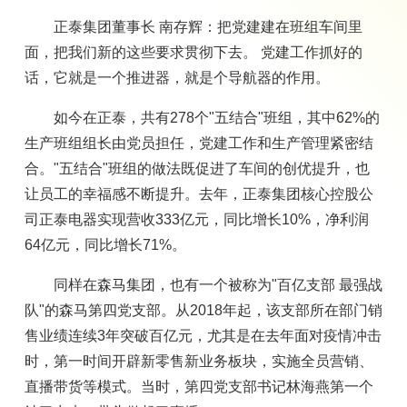
正泰集团董事长 南存辉：把党建建在班组车间里
面，把我们新的这些要求贯彻下去。 党建工作抓好的
话，它就是一个推进器，就是个导航器的作用。
如今在正泰，共有278个"五结合"班组，其中62%的
生产班组组长由党员担任，党建工作和生产管理紧密结
合。"五结合"班组的做法既促进了车间的创优提升，也
让员工的幸福感不断提升。去年，正泰集团核心控股公
司正泰电器实现营收333亿元，同比增长10%，净利润
64亿元，同比增长71%。
同样在森马集团，也有一个被称为"百亿支部 最强战
队"的森马第四党支部。从2018年起，该支部所在部门销
售业绩连续3年突破百亿元，尤其是在去年面对疫情冲击
时，第一时间开辟新零售新业务板块，实施全员营销、
直播带货等模式。当时，第四党支部书记林海燕第一个