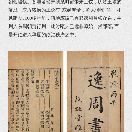
朝会诸侯。各地诸侯来朝见时都带来土仪，庆贺王城的
落成；东方诸侯的土仪有“东越海蛤，欧人蝉蛇”等。可
见距今3000多年前，瓯地应该已有部落和首领存在，并
列入东周朝贡行列。此时瓯人已远非原始自然部落, 而
是开始进入华夏的政治秩序之中。