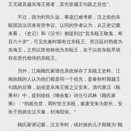
王无诸及越东海王摇者，其先皆越王勾践之后也”。
不过，因为时间久远，事迹已难考察，汉之前的东
瓯国说法历来有所争议。认同的学者认为，从正史记载
来看，《史记》和《汉书》都提到过“昔东瓯王敬鬼，寿
百六十岁”，可见先秦时期有过东瓯王。而汉廷封驺摇为
东海王，之所以世俗称他为东瓯王，在于以前东瓯早就
存在世代相传的东瓯王。
另外，江南顾氏家谱也系统保存了东瓯王史料。江
南姓顾的人认为他们都是同一个祖先，是春秋时期越王
勾践的后裔，始祖是东海王摇之父安朱。清代黄汉《瓯
乘补》中，提到徐钰《唾余集》诗注引武林《顾氏家
乘》：“驺摇先世，周时世王东瓯，秦废安朱为郡长，安
朱子驺摇佐汉灭秦，封海阳侯。”
顾氏家谱记载，汉文帝时，续封摇的儿子期视为“顾