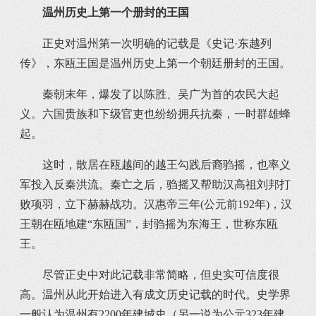
温州历史上第一个册封的王国
正史对温州第一次明确的记载是《史记·东越列
传》，东瓯王国是温州历史上第一个朝廷册封的王国。
秦朝末年，爆发了以陈胜、吴广为首的农民大起
义。六国贵族和下级官吏也纷纷拥兵抗秦，一时群雄蜂
起。
这时，散居在瓯越间的越王勾践后裔驺摇，也率义
军投入反秦洪流。秦亡之后，驺摇又帮助汉高祖刘邦打
败项羽，立下赫赫战功。汉惠帝三年(公元前192年)，汉
王朝在瓯地建“东瓯国”，封驺摇为东海王，世称东瓯
王。
尽管正史中对此记载非常简略，但史实可信度很
高。温州从此开始进入有成文历史记载的时代。史学界
一般认为温州有2200年建城史（另一说为公元323年建