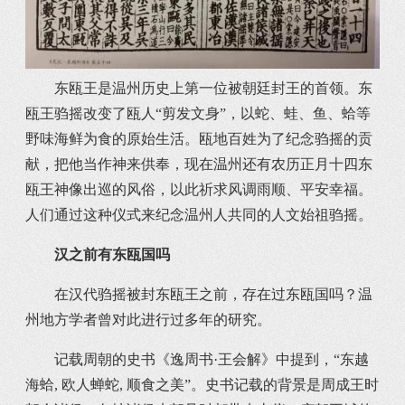
东瓯王是温州历史上第一位被朝廷封王的首领。东
瓯王驺摇改变了瓯人“剪发文身”，以蛇、蛙、鱼、蛤等
野味海鲜为食的原始生活。瓯地百姓为了纪念驺摇的贡
献，把他当作神来供奉，现在温州还有农历正月十四东
瓯王神像出巡的风俗，以此祈求风调雨顺、平安幸福。
人们通过这种仪式来纪念温州人共同的人文始祖驺摇。
汉之前有东瓯国吗
在汉代驺摇被封东瓯王之前，存在过东瓯国吗？温
州地方学者曾对此进行过多年的研究。
记载周朝的史书《逸周书·王会解》中提到，“东越
海蛤, 欧人蝉蛇, 顺食之美”。史书记载的背景是周成王时