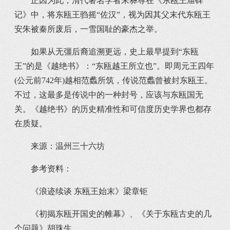
正因为此，清代著名学者朱彝尊在《东瓯王庙碑
记》中，将东瓯王驺摇“佐汉”，视为因其父末代东瓯王
安朱被秦所废后，一雪国耻的豪杰之举。
如果从无彊后裔追溯更远，史上最早提到“东瓯
王”的是《越绝书》：“东瓯越王所立也”。即周元王四年
(公元前742年)越相范蠡所筑，传说范蠡曾被封东瓯王。
不过，这最多是传说中的一种封号，应该与东瓯国无
关。《越绝书》的历史精准性和可信度历史学界也都存
在质疑。
来源：温州三十六坊
参考资料：
《浪迹续谈 东瓯王始末》梁章钜
《初揭东瓯开国史的帷幕》、《关于东瓯古史的几
个问题》胡珠生