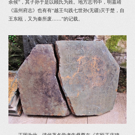
余候”，其子孙于是以顾氏为姓。地方志书中，明嘉靖
《温州府志》也有有“越王勾践七世孙(无疆)灭于楚，自
王东瓯，又为秦所废……”的记载。