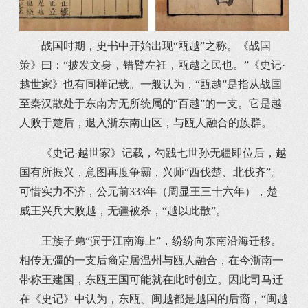
战国时期，史书中开始出现“瓯越”之称。《战国
策》曰：“披发文身，错臂左衽，瓯越之民也。”《史记·
越世家》也有同样记载。一般认为，“瓯越”是指从战国
至秦汉散处于东南方无所统属的“百越”的一支。它是越
人败于楚后，退入浙东南山区，与瓯人融合的族群。
《史记·越世家》记载，勾践七世孙无疆即位后，越
国有所振兴，意图再度争霸，兴师“西伐楚、北伐齐”。
可惜实力不济，公元前333年（周显王三十六年），楚
威王兴兵大败越，无疆被杀，“越以此散”。
王族子弟“滨于江南海上”，纷纷向东南沿海迁移。
相传无彊的一支后裔定居温州与瓯人融合，在今浙南一
带称王建国，东瓯王国可能就在此时创立。因此司马迁
在《史记》中认为，东瓯、闽越都是越国的后裔，“闽越