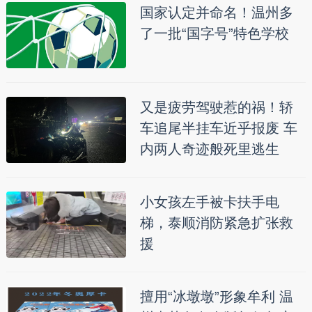
国家认定并命名！温州多
了一批“国字号”特色学校
又是疲劳驾驶惹的祸！轿
车追尾半挂车近乎报废 车
内两人奇迹般死里逃生
小女孩左手被卡扶手电
梯，泰顺消防紧急扩张救
援
擅用“冰墩墩”形象牟利 温