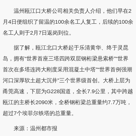
温州瓯江口大桥公司相关负责人介绍，他们早在2
月4日便组织了留温的100余名工人复工，后续的100余
名工人则于2月7日返岗到位。
据了解，瓯江北口大桥起于乐清黄华、终于灵昆
岛，拥有“世界首座三塔四跨双层钢桁梁悬索桥”“世界
首次在多塔连跨大刚度采用混凝土中塔”“世界首例强潮
河口深厚软土超大沉井”三个世界级首创。大桥上层为
甬莞高速，下层为G228国道，全长7.9公里，其中跨越
瓯江的主桥长2090米，全桥钢桁梁总重量约7.7万吨，
超过7个埃菲尔铁塔的总重量。
来源：温州都市报