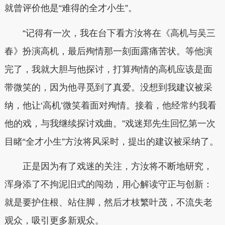
就曾评价他是“难得的全才小生”。
“记得有一次，我在台下看方汝将在《高机与吴三
春》扮演高机，最后殉情那一刻面露痛苦状。等他演
完了，我就大胆与他探讨，打算殉情的高机应该是面
带微笑的，因为他寻觅到了真爱。没想到我建议被采
纳，他让‘高机’微笑着面对殉情。接着，他经常约我看
他的戏，与我继续探讨戏曲。”戏迷郑先生回忆第一次
目睹“全才小生”方汝将风采时，提出的建议被采纳了。
正是因为有了戏迷的关注，方汝将不断地研究，
浑身添了不拘泥旧式的闯劲，用心解读守正与创新：
就是要护住根、站住脚，然后才枝繁叶茂，不流失老
观众，吸引更多新观众。