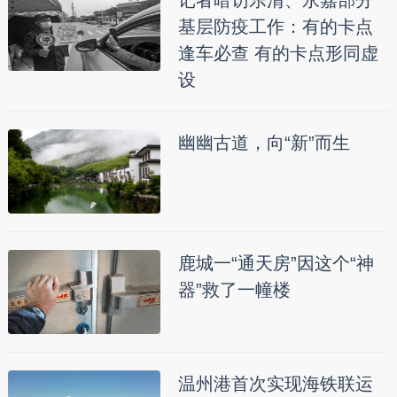
记者暗访乐清、永嘉部分
基层防疫工作：有的卡点
逢车必查 有的卡点形同虚
设
幽幽古道，向“新”而生
鹿城一“通天房”因这个“神
器”救了一幢楼
温州港首次实现海铁联运