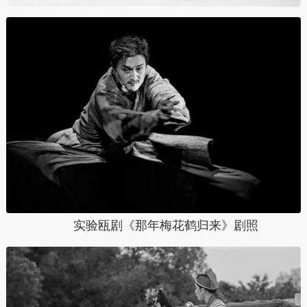
实验瓯剧《那年梅花鹤归来》剧照