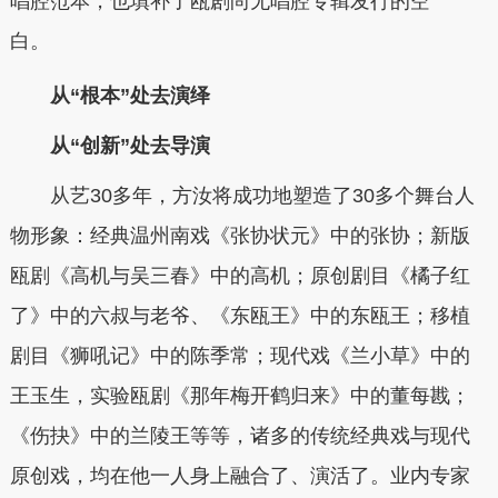
唱腔范本，也填补了瓯剧尚无唱腔专辑发行的空
白。
从“根本”处去演绎
从“创新”处去导演
从艺30多年，方汝将成功地塑造了30多个舞台人
物形象：经典温州南戏《张协状元》中的张协；新版
瓯剧《高机与吴三春》中的高机；原创剧目《橘子红
了》中的六叔与老爷、《东瓯王》中的东瓯王；移植
剧目《狮吼记》中的陈季常；现代戏《兰小草》中的
王玉生，实验瓯剧《那年梅开鹤归来》中的董每戡；
《伤抉》中的兰陵王等等，诸多的传统经典戏与现代
原创戏，均在他一人身上融合了、演活了。业内专家