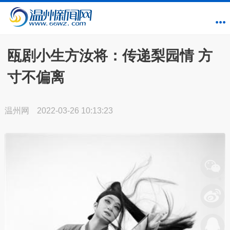
瓯剧小生方汝将：传递梨园情 方
寸不偏离
温州网
2022-03-26 10:13:23