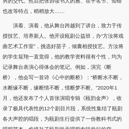
男的交代。然后把张协读书人的雅、在乎名节、知错
也改等特点，稍稍放大……
演着、演着，他从舞台跨越到了讲台，致力于传
授技艺、培养新人。他开设瓯剧公益班，办“方汝将戏
曲艺术工作室”，挑选好苗子，倾囊相授技艺。方汝将
的学生翁翔一直觉得，他的教学资料很有个性，均为
记录舞台表演心得体会的笔记。例如，演完《断
桥》，他会写一首诗《心中的断桥》：“桥断水不断，
水断缘不断，缘断情不断，情断梦不断。”2020年1
月，他还发布了个人首张演唱专辑《瓯韵金声》，收
录了极具代表性的12个剧目片段，系统性集结了瓯剧
各大声腔的唱段，为瓯剧生行提供了一份教科书式的