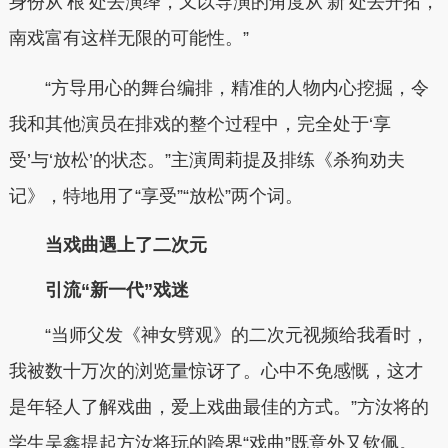
身份从‘根’处去演绎，又以导演的角度从‘新’处去开拓，
南戏富有这样无限的可能性。”
“方导用心的舞台编排，精准的人物内心挖掘，令
我和其他演员在排戏的整个过程中，完全处于‘享
受’与‘放松’的状态。”主演周莉提及排练《杀狗劝夫
记》，特地用了“享受”“放松”两个词。
当戏曲遇上了二次元
引流“新一代”戏迷
“当师父发《神女劈观》的二次元视频给我看时，
我被数十万次的浏览量惊讶了。心中不免感慨，这才
是年轻人了解戏曲，爱上戏曲最佳的方式。”方汝将的
学生吴鑫提起方汝将玩的跨界“戏曲”既意外又钦佩。