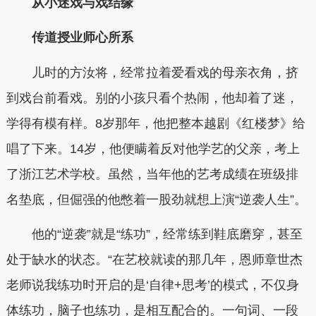
从小迷戏与戏结缘
传道授业师心所系
儿时的方汝将，经常拉着爱看戏的母亲衣角，挤
到戏台前看戏。别的小孩只看个热闹，他却着了迷，
学得有模有样。8岁那年，他把整本越剧《红楼梦》给
唱了下来。14岁，他便瞒着反对他学艺的父亲，考上
了浙江艺术学校。虽然，当年他的艺考成绩在班级排
名垫底，但倔强的他憋着一股劲就想上演“逆袭人生”。
他的“逆袭”就是“练功”，经常练到鞋底磨穿，甚至
处于缺水的状态。“在艺校就读的那几年，恩师章世杰
老师说我练功时开启的是‘自律+思考’的模式，不仅身
体练功，脑子也练功，是相互配合的。一句词、一段