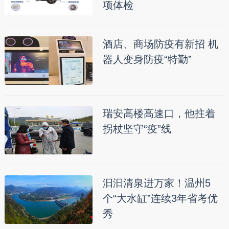
项体检
酒店、商场防疫有新招 机
器人变身防疫“特勤”
瑞安高楼高速口，他拄着
拐杖坚守“疫”线
汩汩清泉进万家！温州5
个“大水缸”连续3年省考优
秀