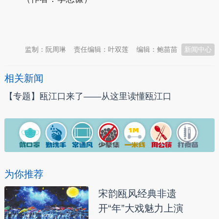
本文转自：
温州新闻网 66wz.com
监制：阮周琳
责任编辑：叶双莲
编辑：鲍苗苗
新闻中心
相关新闻
【专题】瓯江口来了——从这里读懂瓯江口
为你推荐
宋韵瓯风经典非遗
开“年”大戏魅力上演