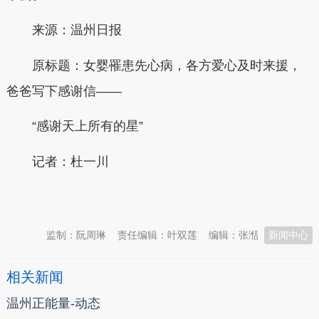
来源：温州日报
原标题：女婴罹患先心病，各方爱心及时来援，
爸爸写下感谢信——
“感谢天上所有的星”
记者：杜一川
本文转自：
温州新闻网 66wz.com
监制：阮周琳
责任编辑：叶双莲
编辑：张湉
新闻中心
相关新闻
温州正能量-动态