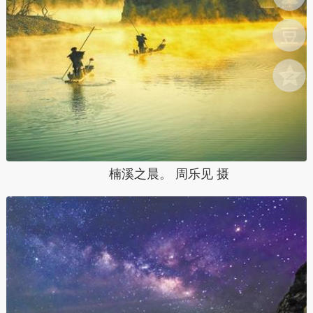
楠溪之晨。 周乐见 摄