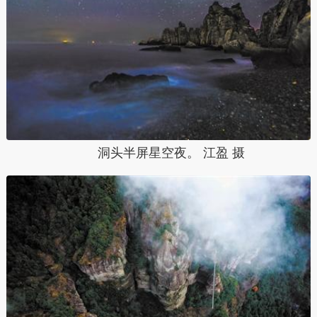
洞头半屏星空夜。 江盈 摄