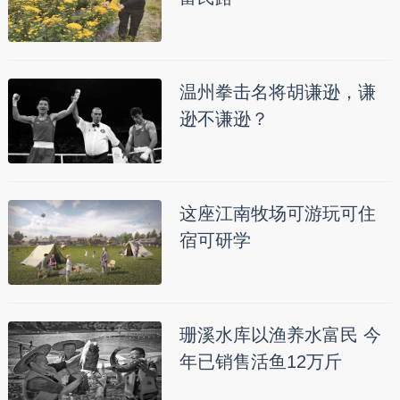
温州拳击名将胡谦逊，谦
逊不谦逊？
这座江南牧场可游玩可住
宿可研学
珊溪水库以渔养水富民 今
年已销售活鱼12万斤