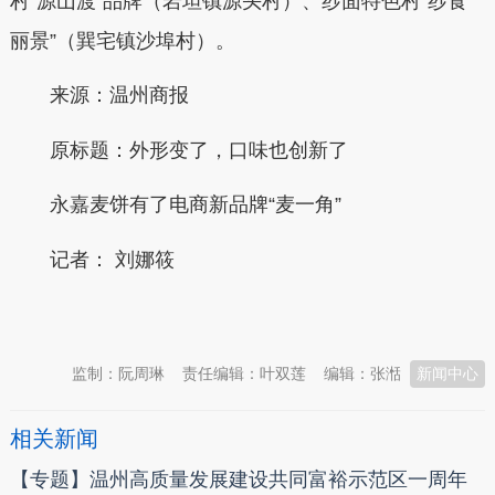
村“源山渡”品牌（岩坦镇源头村）、纱面特色村“纱食
丽景”（巽宅镇沙埠村）。
来源：温州商报
原标题：外形变了，口味也创新了
永嘉麦饼有了电商新品牌“麦一角”
记者：
刘娜筱
本文转自：
温州新闻网 66wz.com
监制：阮周琳
责任编辑：叶双莲
编辑：张湉
新闻中心
相关新闻
【专题】温州高质量发展建设共同富裕示范区一周年