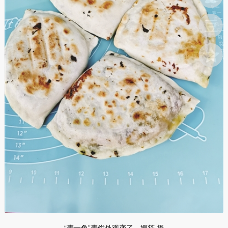
“麦一角”麦饼外观变了。娜筱 摄