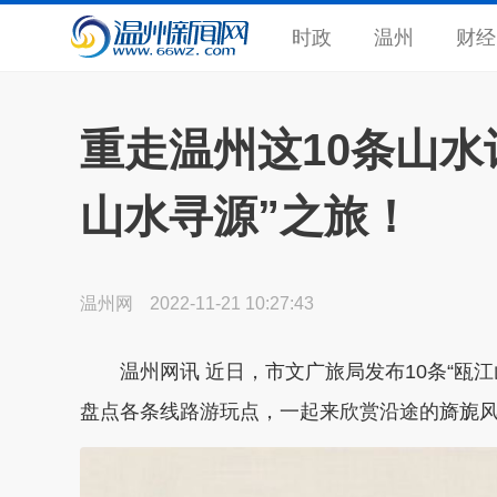
时政
温州
财经
重走温州这10条山水
山水寻源”之旅！
温州网
2022-11-21 10:27:43
温州网讯
近日，市文广旅局发布
10条“瓯
盘点各条线路游玩点，一起来欣赏沿途的旖旎