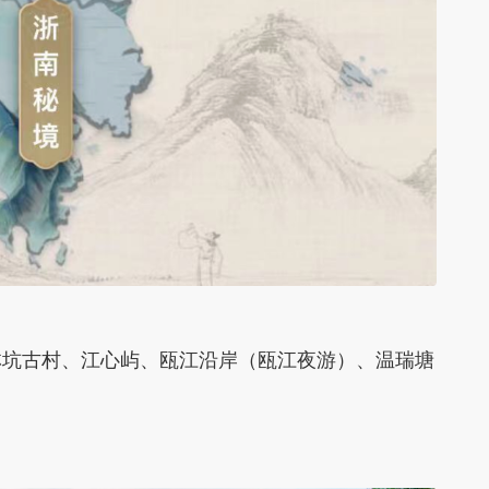
林坑古村、江心屿、瓯江沿岸（瓯江夜游）、温瑞塘