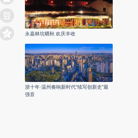
永嘉林坑晒秋 欢庆丰收
浙十年·温州奏响新时代“续写创新史”最
强音