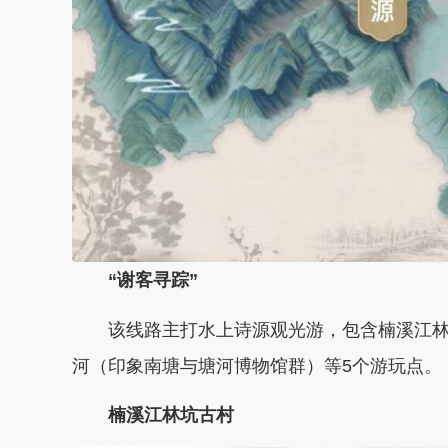
“谢客寻踪”
该线路主打水上诗源观光游，包含楠溪江
河（印象南塘与塘河博物馆群）等5个游玩点。
楠溪江林坑古村