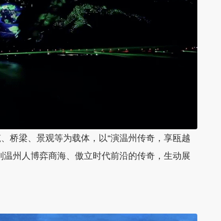
、桥梁、景观等为载体，以“演温州传奇，享瓯越
到温州人博弈商海、傲立时代前沿的传奇，生动展