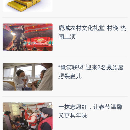
鹿城农村文化礼堂“村晚”热
闹上演
“微笑联盟”迎来2名藏族唇
腭裂患儿
一抹志愿红，让春节温馨
又更具年味