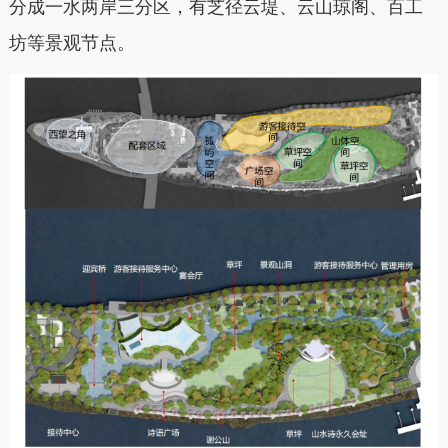
分成一水两岸三分区，有芝径云堤、云山琼阁、百工
坊等景观节点。