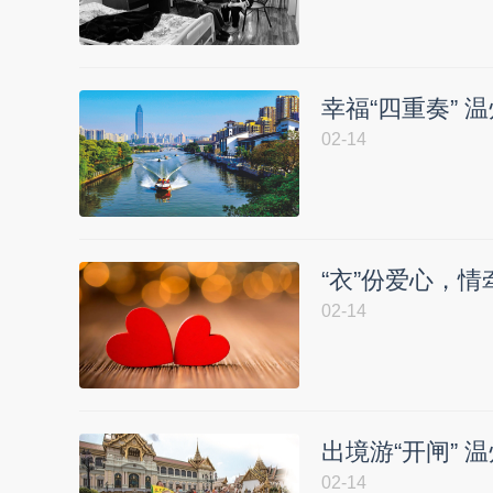
幸福“四重奏”
02-14
“衣”份爱心，
02-14
出境游“开闸” 
02-14