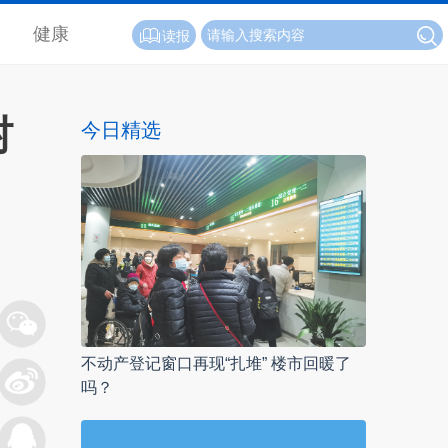
健康
读报
村
今日精选
不动产登记窗口再现“扎堆” 楼市回暖了
吗？