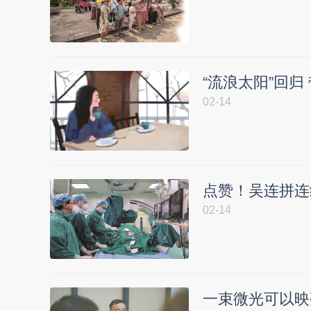
“流浪太阳”回归
02-14
点赞！吴连拼连
02-14
一束微光可以映