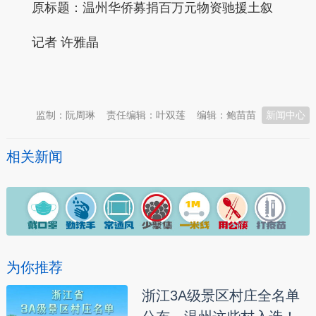
原标题：温州华侨募捐百万元物资驰援土叙
记者 许雅晶
本文转自：
温州新闻网 66wz.com
监制：阮周琳
责任编辑：叶双莲
编辑：鲍苗苗
新闻中心
相关新闻
为你推荐
浙江3A级景区村庄全名单