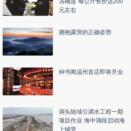
冻榴莲 每公斤售价达200
元左右
拥抱露营的正确姿势
钟书阁温州首店即将开业
洞头陆域引调水工程一期
项目作业 海中湖段启动海
上铺管