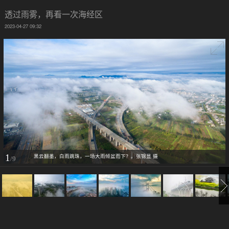
透过雨雾，再看一次海经区
2023-04-27 09:32
1
黑云翻墨，白雨跳珠，一场大雨倾盆而下？。张锦显 摄
/9