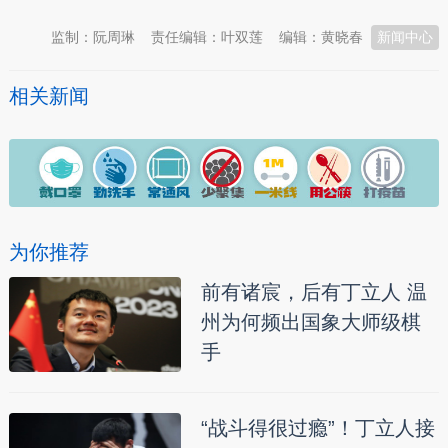
监制：阮周琳
责任编辑：叶双莲
编辑：黄晓春
新闻中心
相关新闻
为你推荐
前有诸宸，后有丁立人 温
州为何频出国象大师级棋
手
“战斗得很过瘾”！丁立人接