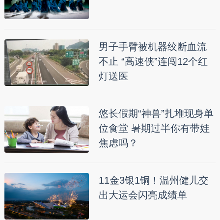
男子手臂被机器绞断血流
不止 “高速侠”连闯12个红
灯送医
悠长假期“神兽”扎堆现身单
位食堂 暑期过半你有带娃
焦虑吗？
11金3银1铜！温州健儿交
出大运会闪亮成绩单