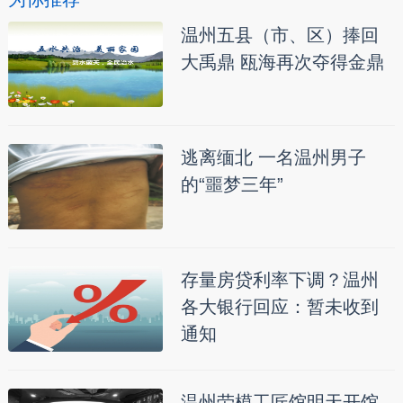
温州五县（市、区）捧回
大禹鼎 瓯海再次夺得金鼎
逃离缅北 一名温州男子
的“噩梦三年”
存量房贷利率下调？温州
各大银行回应：暂未收到
通知
温州劳模工匠馆明天开馆