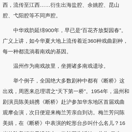
西，流传至江西……衍生出海盐腔、余姚腔、昆山
腔、弋阳腔等不同声腔。
中华戏韵延绵900年，早已是“百花齐放梨园春”。
广义上讲，如今华夏大地上流传着近360种戏曲剧种，
每一种都流淌着南戏的基因。
温州作为南戏故里，坐拥诸多南戏遗珍。
举个例子，全国绝大多数剧种中都有《断桥》这
出戏，周恩来总理谓之“天下第一桥”。1954年，温州和
剧演员陈美娟携《断桥》赴沪参加华东地区首届戏曲
观摩会演，次日便迎来梅兰芳亲自到访。梅兰芳问陈
美娟，在《断桥》中表演的蛇形台步叫什么名儿？16