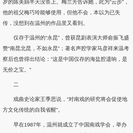
岁的陈美娟半天没答上。梅兰芳告诉她，此为“云步”，
他的祖父梅巧玲能够使用，但他不会，本以为已失
传，没想到在温州的作品里又看到。
仅存于温州的“永昆”，曾获昆剧表演大师俞振飞盛
赞“南昆北昆，不如永昆”；著名声腔学家马彦祥来温考
察后也曾得出结论：“这是中国仅存的海盐腔遗响，是
无价之宝。”
二
戏曲史论家王季思说，“对南戏的研究将会促使地
方文化传统的自我省醒”。
早在1987年，温州就成立了中国南戏学会，举办