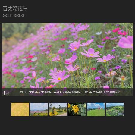
百丈漈花海
2023-11-13 09:09
1
眼下，文成县百丈漈的花海迎来了最佳观赏期。（作者 郑佳丽 王安 林培科）
/6