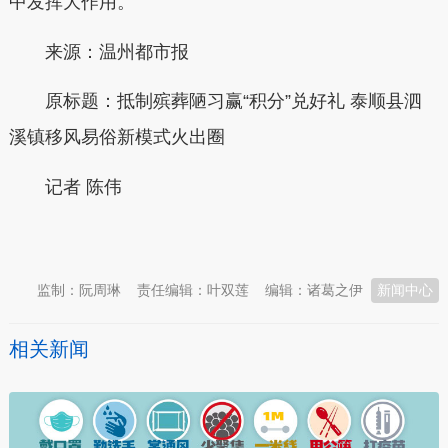
中发挥大作用。
来源：温州都市报
原标题：
抵制殡葬陋习赢“积分”兑好礼 泰顺县泗
溪镇移风易俗新模式火出圈
记者
陈伟
本文转自：
温州新闻网 66wz.com
监制：阮周琳
责任编辑：叶双莲
编辑：诸葛之伊
新闻中心
相关新闻