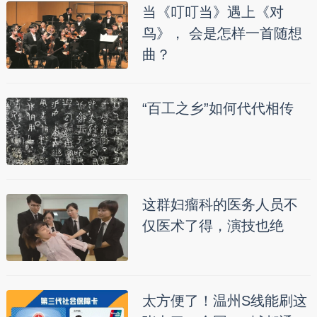
当《叮叮当》遇上《对
鸟》， 会是怎样一首随想
曲？
“百工之乡”如何代代相传
这群妇瘤科的医务人员不
仅医术了得，演技也绝
太方便了！温州S线能刷这