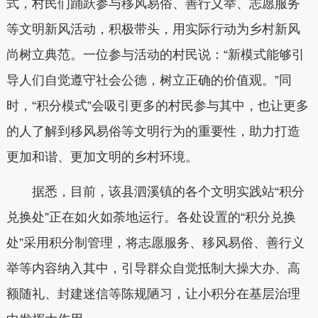
式，村民们踊跃参与移风易俗、善行义举、志愿服务
等文明新风活动，积极带头，用实际行动为乡村新风
尚树立典范。
一位参与活动的村民说：
“
新模式
能够引
导
人们
自觉遵守社会公德，树立正确的价值观。
”
同
时，
“
积分模式
”
会吸引更多的村民参与其中
，也让更多
的人了解到移风易俗
等文明行为
的重要性，
助力打造
更加和谐、更加文明
的乡村环境
。
据悉，目前，该县
泗溪镇的各个文明实践站
“积分
兑换处”正在如火如荼地运行。
各处设置的
“
积分兑换
处
”
采用积分制管理，将志愿服务、移风易俗、善行义
举等内容纳入其中，引导群众自觉抵制大操大办、高
额随礼、封建迷信等陈规陋习，让小积分在基层治理