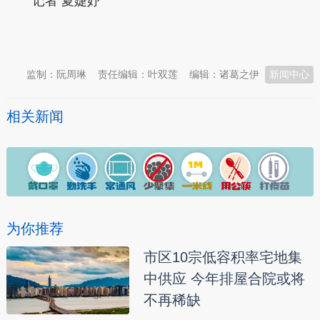
记者 夏婕妤
本文转自：
温州新闻网 66wz.com
监制：阮周琳
责任编辑：叶双莲
编辑：诸葛之伊
新闻中心
相关新闻
为你推荐
市区10宗低容积率宅地集
中供应 今年排屋合院或将
不再稀缺