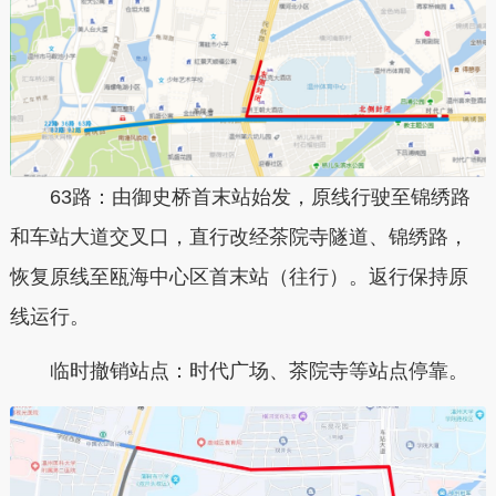
63路：由御史桥首末站始发，原线行驶至锦绣路
和车站大道交叉口，直行改经茶院寺隧道、锦绣路，
恢复原线至瓯海中心区首末站（往行）。返行保持原
线运行。
临时撤销站点：时代广场、茶院寺等站点停靠。