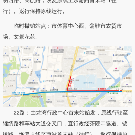
明西路、民航路，恢复原线至东游路首末站（往
行）。返行保持原线运行。
临时撤销站点：市体育中心西、蒲鞋市农贸市
场、文景花苑。
22路：由龙湾行政中心首末站始发，原线行驶至
锦绣路和车站大道交叉口，直行改经茶院寺隧道、锦
绣路，恢复原线至西站首末站（往行）。返行保持原