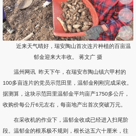
近来天气晴好，瑞安陶山首次连片种植的百亩温
郁金迎来大丰收。 蒋文广 摄
温州网讯 昨天下午，在瑞安市陶山镇六甲村的
100多亩连片的党员示范田里，温郁金刚刚完成采收。
据测算，这块示范田里温郁金平均亩产1750多公斤，
收购价每公斤6元左右，每亩地产出首次突破万元。
在采收机的作业下，温郁金收成已经进入扫尾阶
段。温郁金的根系极不规则，根长达五六十厘米，往