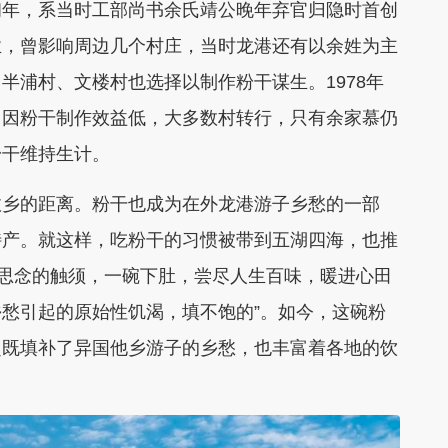
初年，系当时工部尚书余氏靖公晚年弃官归隐时首创
业，曾影响周边几个村庄，当时龙港还有以余姓为主
半浦村、文楼村也选择以制作粉干谋生。1978年
，因粉干制作效益低，大多数村转行，只有余家慕仍
粉干维持生计。
故乡的距离。粉干也成为在外龙港游子乡愁的一部
特产。就这样，吃粉干的习惯被带到五湖四海，也推
是思念的触须，一碗下肚，尝尽人生百味，暖进心田
乡愁引起的原始性饥渴，填不饱的”。如今，这碗粉
赴既填补了异国他乡游子的乡愁，也丰富着各地的饮