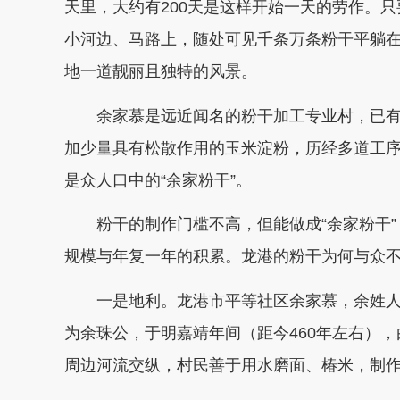
天里，大约有200天是这样开始一天的劳作。
小河边、马路上，随处可见千条万条粉干平躺
地一道靓丽且独特的风景。
余家慕是远近闻名的粉干加工专业村，已有
加少量具有松散作用的玉米淀粉，历经多道工
是众人口中的“余家粉干”。
粉干的制作门槛不高，但能做成“余家粉干
规模与年复一年的积累。龙港的粉干为何与众
一是地利。
龙港市平等社区余家慕，余姓
为余珠公，于明嘉靖年间（距今460年左右）
周边河流交纵，村民善于用水磨面、椿米，制