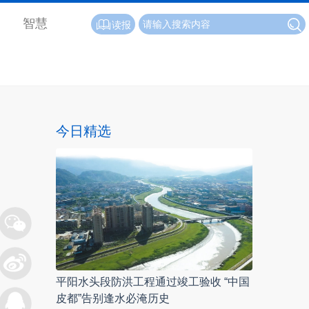
智慧
读报
今日精选
平阳水头段防洪工程通过竣工验收 “中国
皮都”告别逢水必淹历史