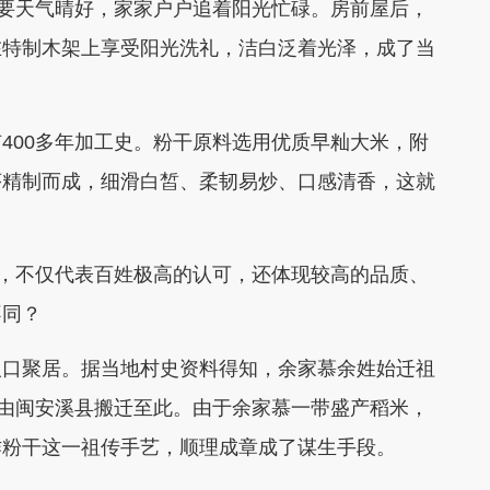
只要天气晴好，家家户户追着阳光忙碌。房前屋后，
在特制木架上享受阳光洗礼，洁白泛着光泽，成了当
400多年加工史。粉干原料选用优质早籼大米，附
序精制而成，细滑白皙、柔韧易炒、口感清香，这就
”，不仅代表百姓极高的认可，还体现较高的品质、
不同？
人口聚居。据当地村史资料得知，余家慕余姓始迁祖
，由闽安溪县搬迁至此。由于余家慕一带盛产稻米，
作粉干这一祖传手艺，顺理成章成了谋生手段。