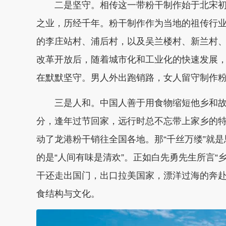
二是坚守。
相传这一带粉干制作始于北宋
之业，历经千年。粉干制作作为当地的祖传行
的李庄站村、浦后村，以及吴兰楼村、新兰村、
改革开放后，随着城市化和工业化的快速发展
在默默坚守。男人外出跑销路，女人留守制作
三是人和。
中国人善于用食物缩短他乡和
分，逢年过节回家，远行时总不忘带上家乡的
动了龙港粉干销往全国各地。那“千丝万缕”就
的是“人间有味是清欢”。正如白先勇先生所言“
干还走出国门，出口拉美国家，漂洋过海的奔
食结构与文化。