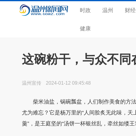
时政
温州
财经
健康
这碗粉干，与众不同
温州宣传
2024-01-12 09:45:48
柴米油盐，锅碗瓢盆，人们制作美食的方
尤为难忘？它是杨万里的“人间脍炙无此味，天
羹”，是王庭坚的“汤饼一杯银丝乱，牵丝如缕王