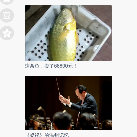
这条鱼，卖了68800元！
《梁祝》的温州记忆