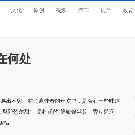
文化
原创
视频
汽车
房产
教育
在何处
法层出不穷，在尝遍佳肴的年岁里，是否有一些味道
上酥陀恐尔甜”，是杜甫的“鲜鲫银丝脍，香芹碧涧
箸惜”……