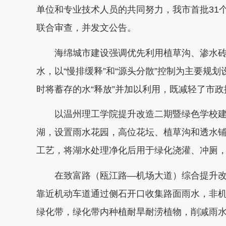
单位和专业技术人员的共同努力，我市首批31
联合审查，并发文公告。
海绵城市建设强调优先利用植草沟、渗水砖
水，以“慢排缓释”和“源头分散”控制为主要规
时将蓄存的水“释放”并加以利用，既减轻了市
以温州理工学院提升改造二期暨绿色学校
湖，设置雨水花园，高位花坛、植草沟和透水
工艺，将湖水处理净化后用于绿化浇灌、冲厕
在致富路（瓯江路—机场大道）综合提升
靠近机动车道通过侧石开口收集路面雨水，非
绿化带，绿化带内种植耐旱耐涝植物，削减雨